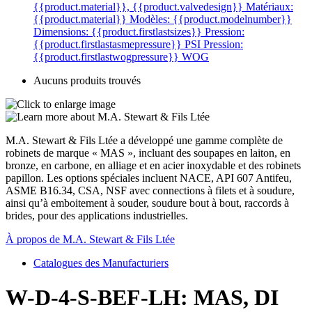
{{product.material}}, {{product.valvedesign}}
Matériaux:
{{product.material}}
Modèles: {{product.modelnumber}}
Dimensions: {{product.firstlastsizes}}
Pression:
{{product.firstlastasmepressure}} PSI
Pression:
{{product.firstlastwogpressure}} WOG
Aucuns produits trouvés
M.A. Stewart & Fils Ltée a développé une gamme complète de
robinets de marque « MAS », incluant des soupapes en laiton, en
bronze, en carbone, en alliage et en acier inoxydable et des robinets
papillon. Les options spéciales incluent NACE, API 607 Antifeu,
ASME B16.34, CSA, NSF avec connections à filets et à soudure,
ainsi qu’à emboitement à souder, soudure bout à bout, raccords à
brides, pour des applications industrielles.
À propos de M.A. Stewart & Fils Ltée
Catalogues des Manufacturiers
W-D-4-S-BEF-LH: MAS, DI